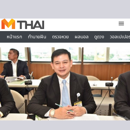
Skip to content
menu
หน้าแรก
ทำนายฝัน
ตรวจหวย
ผลบอล
ดูดวง
วอลเปเปอร
ไลฟ์สไตล์