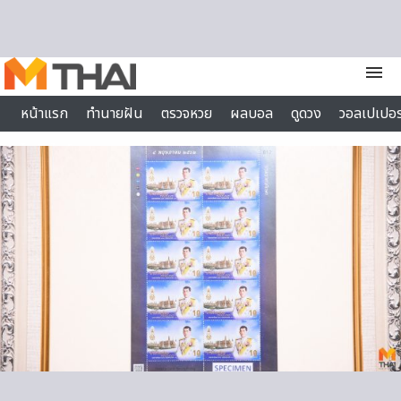
Skip to content
menu
หน้าแรก
ทำนายฝัน
ตรวจหวย
ผลบอล
ดูดวง
วอลเปเปอร
ไลฟ์สไตล์