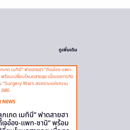
ดูเพิ่มเติม
R NEWS
ลูกเกด เมทินี” ฟาดสายฮา
ดีเจอ๋อง-แพท-ซานิ” พร้อม