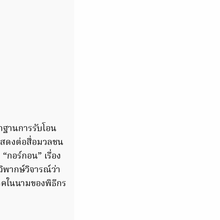
ลักฐานการรับโอน
าแสดงต่อสื่อมวลชน
 “กอร์กอน” เรื่อง
วิพากษ์วิจารณ์ว่า
จาคในนามของพิธีกร