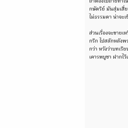
ถ้าต้องไปถ่ายทำใน
กษัตริย์ มันสุ่มเส
ไม่ธรรมดา น่าจะเข
ส่วนเรื่องจะขายเ
กรีก ไปสลักหลังพ
กว่า หวังว่าบทเรีย
เคารพบูชา ฝากไว้แ