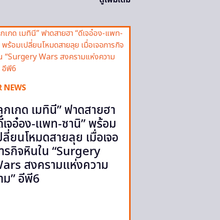
ดูเพิ่มเติม
R NEWS
ลูกเกด เมทินี” ฟาดสายฮา
ดีเจอ๋อง-แพท-ซานิ” พร้อม
ปลี่ยนโหมดสายลุย เมื่อเจอ
ารกิจหินใน “Surgery
ars สงครามแห่งความ
าม” อีพี6