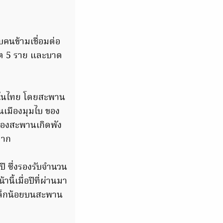
คนข้ามเชื่อมต่อ
วิต 5 ราย และบาด
ลาในไทย โดยสะพาน
นเมืองมุมไบ ของ
ของสะพานเกิดพัง
มาก
ี ซึ่งรองรับจำนวน
นี้เมื่อปีที่ผ่านมา
ล็กน้อยบนสะพาน