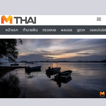
Skip to content
menu
หน้าแรก
ทำนายฝัน
ตรวจหวย
ผลบอล
ดูดวง
วอลเปเปอร
ไลฟ์สไตล์