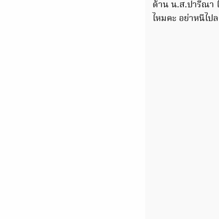
ด้าน น.ส.ปารีณา 
ไหมคะ อย่าหนีไปลง