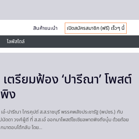
สินค้าแนะนำ
เปิดสมัครสมาชิก (ฟรี) เร็วๆ นี้
ไลฟ์สไตล์
า’ เตรียมฟ้อง ‘ปารีณา’ โพสต์
พิง
เอ๋-ปารีณา ไกรคุปต์ ส.ส.ราชบุรี พรรคพลังประชารัฐ (พปชร.) กับ
ัดดา วงศ์ผู้ดี ที่ ส.ส.เอ๋ ออกมาโพสต์โซเชียลพาดพิงถึงบุ๋ม ด้วยถ้อย
อกมาตอบโต้กลับ โดย…