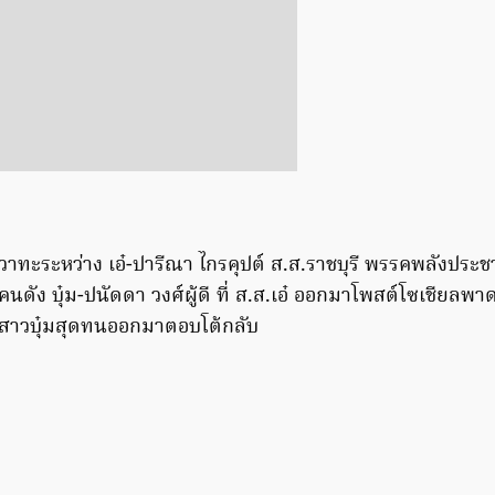
าทะระหว่าง เอ๋-ปารีณา ไกรคุปต์ ส.ส.ราชบุรี พรรคพลังประชา
ดัง บุ๋ม-ปนัดดา วงศ์ผู้ดี ที่ ส.ส.เอ๋ ออกมาโพสต์โซเชียลพาดพ
้สาวบุ๋มสุดทนออกมาตอบโต้กลับ