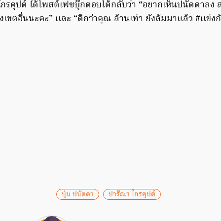
ไกรคุปต์ ได้โพสต์เฟซบุ๊กตอบโต้กลับว่า “อยากเห็นปนัดดาลง 
เขตอื่นนะคะ” และ “ดีกว่าคุณ ล้านเท่า ยังล้มมาแล้ว #แข่งก
บุ๋ม ปนัดดา
ปารีณา ไกรคุปต์