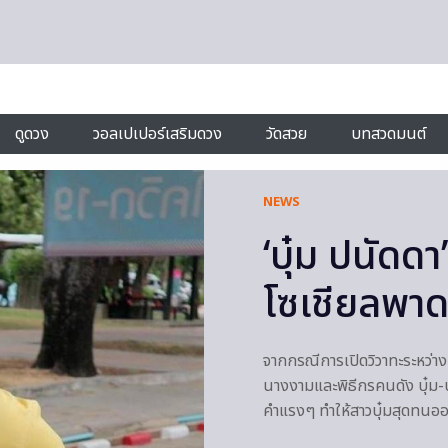
ดูดวง
วอลเปเปอร์เสริมดวง
วัดสวย
บทสวดมนต์
NEWS
‘บุ๋ม ปนัดด
โซเชียลพาด
จากกรณีการเปิดวิวาทะระหว่าง 
นางงามและพิธีกรคนดัง บุ๋ม-ปน
คำแรงๆ ทำให้สาวบุ๋มสุดทนอ