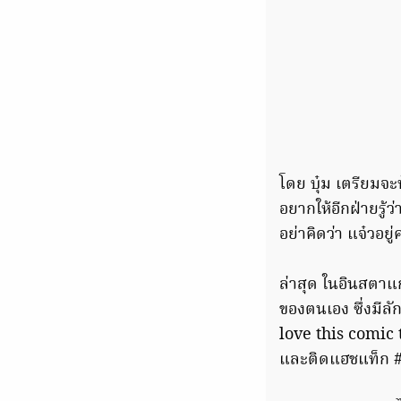
โดย บุ๋ม เตรียมจ
อยากให้อีกฝ่ายรู้ว
อย่าคิดว่า แจ๋วอยู
ล่าสุด ในอินสตาแก
ของตนเอง ซึ่งมีลั
love this comic 
และติดแฮชแท็ก #ท