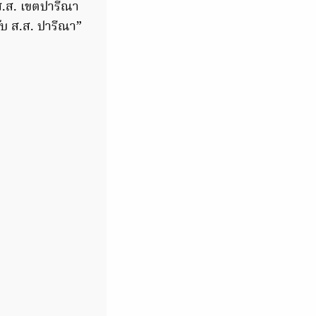
ส.ส. เขตปารีณา
ับ ส.ส. ปารีณา”