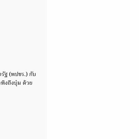
รัฐ (พปชร.) กับ
ิงถึงบุ๋ม ด้วย