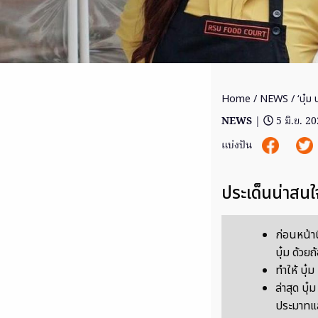
Home
/
NEWS
/ ‘บุ๋ม
NEWS
|
5 มิ.ย. 2
แบ่งปัน
ประเด็นน่าสนใ
ก่อนหน้าน
บุ๋ม ด้ว
ทำให้ บุ
ล่าสุด บุ
ประมาทแล