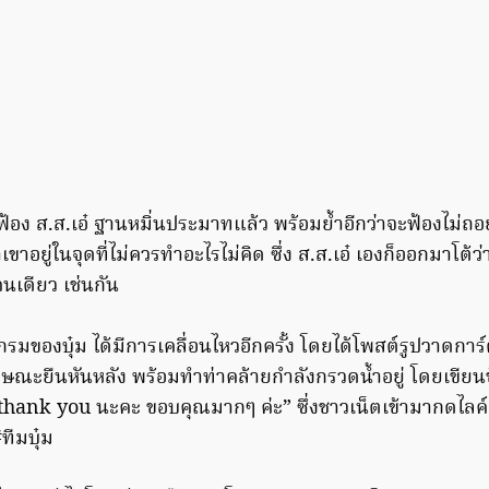
ะฟ้อง ส.ส.เอ๋ ฐานหมิ่นประมาทแล้ว พร้อมย้ำอีกว่าจะฟ้องไม่
่าเขาอยู่ในจุดที่ไม่ควรทำอะไรไม่คิด ซึ่ง ส.ส.เอ๋ เองก็ออกมาโต้
่คนเดียว เช่นกัน
รมของบุ๋ม ได้มีการเคลื่อนไหวอีกครั้ง โดยได้โพสต์รูปวาดการ์ต
กษณะยืนหันหลัง พร้อมทำท่าคล้ายกำลังกรวดน้ำอยู่ โดยเขียนข
thank you นะคะ ขอบคุณมากๆ ค่ะ” ซึ่งชาวเน็ตเข้ามากดไลค์ 
ีมบุ๋ม