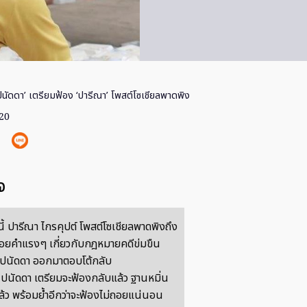
 ปนัดดา’ เตรียมฟ้อง ‘ปารีณา’ โพสต์โซเชียลพาดพิง
020
จ
ี้ ปารีณา ไกรคุปต์ โพสต์โซเชียลพาดพิงถึง
ยถ้อยคำแรงๆ เกี่ยวกับกฎหมายคดีข่มขืน
๋ม ปนัดดา ออกมาตอบโต้กลับ
๋ม ปนัดดา เตรียมจะฟ้องกลับแล้ว ฐานหมิ่น
้ว พร้อมย้ำอีกว่าจะฟ้องไม่ถอยแน่นอน