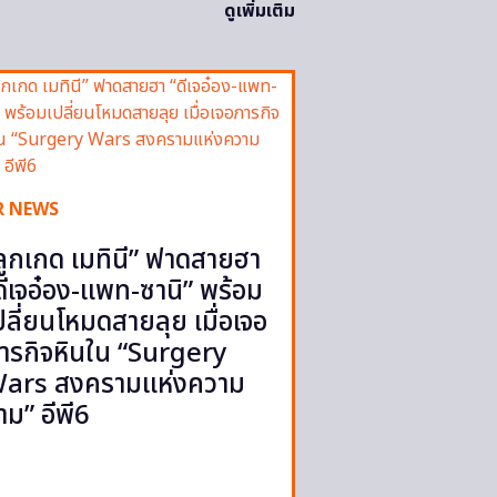
ดูเพิ่มเติม
R NEWS
ลูกเกด เมทินี” ฟาดสายฮา
ดีเจอ๋อง-แพท-ซานิ” พร้อม
ปลี่ยนโหมดสายลุย เมื่อเจอ
ารกิจหินใน “Surgery
ars สงครามแห่งความ
าม” อีพี6