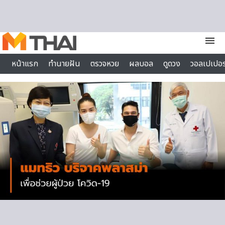
Skip to content
menu
หน้าแรก
ทำนายฝัน
ตรวจหวย
ผลบอล
ดูดวง
วอลเปเปอร
ไลฟ์สไตล์