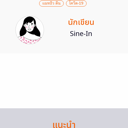
แมทธิว ดีน
โควิด-19
นักเขียน
Sine-In
แนะนำ