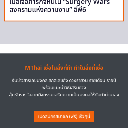
เมื่อเจอภารกิจหินใน “Surgery Wars
สงครามแห่งความงาม” อีพี6
MThai เชื่อในสิ่งที่ทำ ทำในสิ่งที่เชื่อ
รับข่าวสารเลขมงคล สถิติเลขดัง ดวงรายวัน รายเดือน รายปี
พร้อมแนะนำวิธีเสริมดวง
ลุ้นรับรางวัลจากกิจกรรมเสริมความเป็นมงคลให้กับตัวท่านเอง
เปิดสมัครสมาชิก (ฟรี) เร็วๆนี้