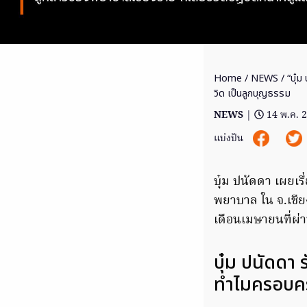
Home
/
NEWS
/ “บุ๋ม
วิด เป็นลูกบุญธรรม
NEWS
|
14 พ.ค. 
แบ่งปัน
บุ๋ม ปนัดดา เผยเร
พยาบาล ใน จ.เชียงร
เดือนเมษายนที่ผ่
บุ๋ม ปนัดดา
ทำไมครอบครั