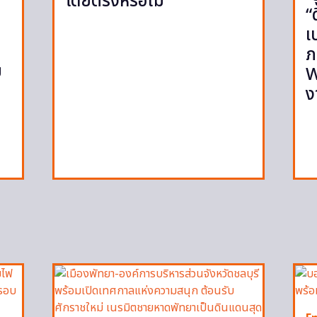
โดยตรงหรือไม่
“
เ
ภ
ย
W
ง