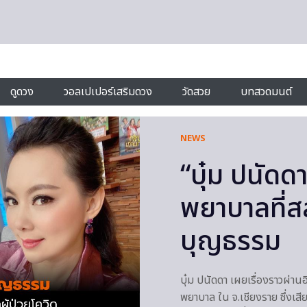
ดูดวง
วอลเปเปอร์เสริมดวง
วัดสวย
บทสวดมนต์
NEWS
“บุ๋ม ปนัดด
พยาบาลที่สล
บุญธรรม
บุ๋ม ปนัดดา เผยเรื่องราวผ่าน
พยาบาล ใน จ.เชียงราย ซึ่งเสีย