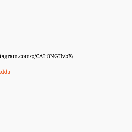
stagram.com/p/CAIf8NGHvbX/
adda