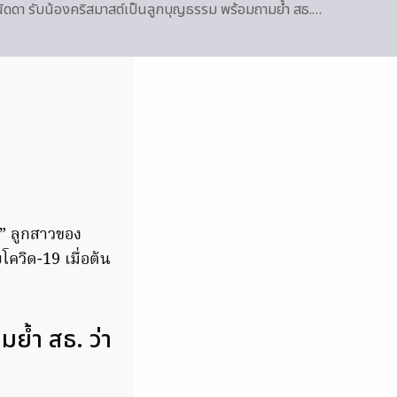
นัดดา รับน้องคริสมาสต์เป็นลูกบุญธรรม พร้อมถามย้ำ สธ.…
์” ลูกสาวของ
โควิด-19 เมื่อต้น
มย้ำ สธ. ว่า