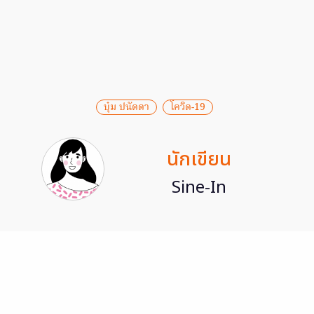
บุ๋ม ปนัดดา
โควิด-19
นักเขียน
Sine-In