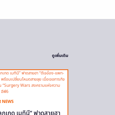
ดูเพิ่มเติม
R NEWS
ลูกเกด เมทินี” ฟาดสายฮา