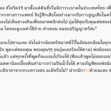
่อง #โควิด19 มาตั้งแต่ต้นที่เริ่มมีการระบาดในประเทศไทย เพื
กรทางการแพทย์ จึงรู้สึกเสียใจอย่างมากกับการสูญเสียในครั้
ะมองไม่เห็นทางเดินเพื่ออนาคตอีกต่อไป บุ๋มได้คุยกับคุณพ่อข
รม โดยจะดูแลค่าใช้จ่าย ค่าเทอม จนจบปริญญาตรีค่ะ”
บุ๋มจะไปหานะคะ ยังไงฝากน้องคริสมาสต์ไว้ในอ้อมอกอ้อมใจท
ครือ พูดแต่ขอบคุณ ขอบคุณๆๆ จนบุ๋มเองร้องไห้ตาม) พ่อน้องบ
แล้ว แต่ทุกครั้งที่พูดก็จะแอบไปร้องไห้ (ฟังแล้วพูดไม่ออกเลย)
ตาน้องเบื้องต้นสามารถร่วมปันน้ำใจได้ ตามบัญชีของพ่อน้องท
ารเยียวยาจากกระทรวงสธ.จะมีหรือไม่? ฝากนัก
ข่าว
ด้วยนะคะ 