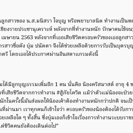
็นลูกสาวของ น.ส.มนิสรา ใจบุญ หรือพยาบาลนิด ทำงานเป็นพ
ชียงรายประชานุเคราะห์ หลังจากที่ทำงานหนัก รักษาคนไข้จนว
ี่ 5 เมษายน 2563 หลังจากที่เธอเสียชีวิตครอบครัวของเธอลูกสาว
ีกรสาวชื่อดัง บุ๋ม ปนัดดา จึงได้ช่วยเหลือด้วยการรับเป็นบุต
ตรี โดยเธอได้ประกาศผ่านอินสตาแกรมดังนี้
ุ๋มได้มีลูกบุญธรรมเพิ่มอีก 1 คน นั่นคือ น้องคริสมาสต์ อายุ 4
ที่เสียชีวิตจากการทำงาน #สู้ภัยโควิด แม้ว่าตัวแม่น้องจะป่ว
กในครั้งนี้มันส่งผลให้น้องเค้าต้องทำงานหนักกว่าปกติ จนเป็นเ
ายนที่ผ่านมา เราทุกคนก็เข้าใจว่า ครอบครัวของน้องต้องได้รับก
รช่วยเหลือใด ๆ ทั้งสิ้น ซึ่งบุ๋มเองก็เข้าใจเรื่องการทำงานระบบร
่ชีวิตคนยังต้องเดินต่อไป”