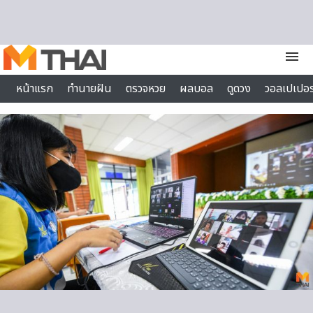
Skip to content
menu
หน้าแรก
ทำนายฝัน
ตรวจหวย
ผลบอล
ดูดวง
วอลเปเปอร
ไลฟ์สไตล์