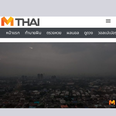
Skip to content
menu
หน้าแรก
ทำนายฝัน
ตรวจหวย
ผลบอล
ดูดวง
วอลเปเปอร
ไลฟ์สไตล์