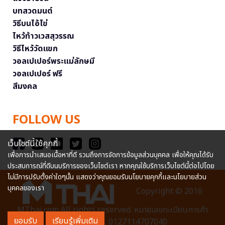
บทสวดมนต์
วิธีบนไอ้ไข่
ไหว้ท้าวเวสสุวรรณ
วิธีไหว้วัดแขก
วอลเปเปอร์พระแม่ลักษมี
วอลเปเปอร์ ฟรี
สีมงคล
FOLLOW US
เว็บไซต์นี้ใช้คุกกี้
เพื่อการนำเสนอเนื้อหาที่ดี รวมถึงการจัดการข้อมูลส่วนบุคคล เพื่อให้คุณได้รับ
ประสบการณ์ที่ดีบนบริการของเว็บไซต์เรา หากคุณใช้บริการเว็บไซต์นี้ต่อไปโดย
ไม่มีการปรับตั้งค่าใดๆนั้น แสดงว่าคุณยอมรับนโยบายคุกกี้และนโยบายส่วน
บุคคลของเรา
Copyright © 2016
MThai.com All rights reserved. หมายเลขทะเบียนการค้า
ยอมรับ
เรียนรู้เพิ่มเติม
อิเล็กทรอนิกส์ : 0127114707040