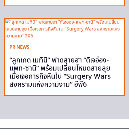
PR NEWS
“ลูกเกด เมทินี” ฟาดสายฮา “ดีเจอ๋อง-
แพท-ซานิ” พร้อมเปลี่ยนโหมดสายลุย
เมื่อเจอภารกิจหินใน “Surgery Wars
สงครามแห่งความงาม” อีพี6