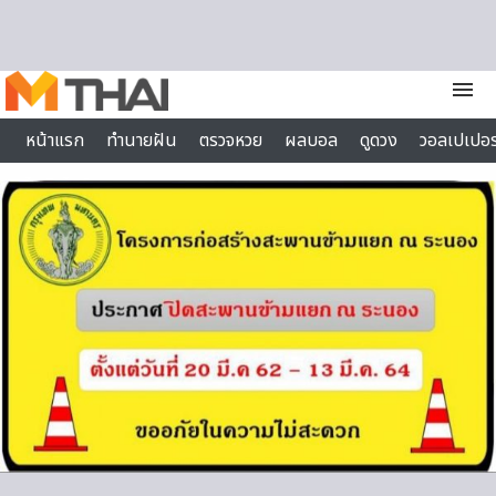
Skip to content
menu
หน้าแรก
ทำนายฝัน
ตรวจหวย
ผลบอล
ดูดวง
วอลเปเปอร
ไลฟ์สไตล์