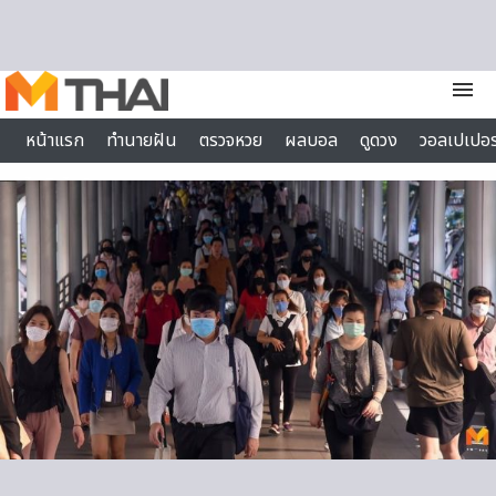
Skip to content
menu
หน้าแรก
ทำนายฝัน
ตรวจหวย
ผลบอล
ดูดวง
วอลเปเปอร
ไลฟ์สไตล์