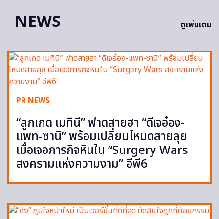
NEWS
ดูเพิ่มเติม
PR NEWS
“ลูกเกด เมทินี” ฟาดสายฮา “ดีเจอ๋อง-
แพท-ซานิ” พร้อมเปลี่ยนโหมดสายลุย
เมื่อเจอภารกิจหินใน “Surgery Wars
สงครามแห่งความงาม” อีพี6