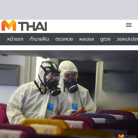
Skip to content
menu
หน้าแรก
ทำนายฝัน
ตรวจหวย
ผลบอล
ดูดวง
วอลเปเปอร
ไลฟ์สไตล์