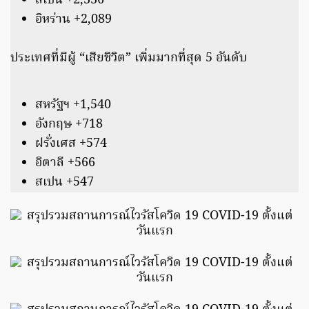
สเปน +2,336
อิหร่าน +2,089
ประเทศที่มีผู้ “เสียชีวิต” เพิ่มมากที่สุด 5 อันดับ
สหรัฐฯ +1,540
อังกฤษ +718
ฝรั่งเศส +574
อิตาลี +566
สเปน +547