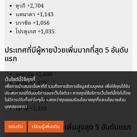
ตุรกี +2,704
แคนาดา +1,143
บราซิล +1,056
โปรตุเกส +1,035.
ประเทศที่มีผู้หายป่วยเพิ่มมากที่สุด 5 อันดับ
แรก
เยอรมัน +2,600
เว็บไซต์นี้ใช้คุกกี้
สเปน +2,479
เพื่อการนำเสนอเนื้อหาที่ดี รวมถึงการจัดการข้อมูลส่วนบุคคล เพื่อให้คุณได้รับ
ฝรั่งเศส +1,558
ประสบการณ์ที่ดีบนบริการของเว็บไซต์เรา หากคุณใช้บริการเว็บไซต์นี้ต่อไปโดย
สหรัฐฯ +1,240
ไม่มีการปรับตั้งค่าใดๆนั้น แสดงว่าคุณยอมรับนโยบายคุกกี้และนโยบายส่วน
บุคคลของเรา
อิตาลี +1,109
ประเทศที่มีผู้เสียชีวิตเพิ่มสูงสุด 5 อันดับแรก
ยอมรับ
เรียนรู้เพิ่มเติม