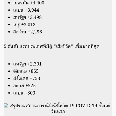
เยอรมัน +4,400
สเปน +3,944
สหรัฐฯ +3,498
เปรู +3,012
อิหร่าน +2,296
5 อันดับแรกประเทศที่มีผู้ “เสียชีวิต” เพิ่มมากที่สุด
สหรัฐฯ +2,301
อังกฤษ +865
ฝรั่งเศส +753
อิตาลี +525
สเปน +503