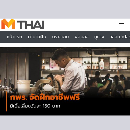
Skip to content
menu
หน้าแรก
ทำนายฝัน
ตรวจหวย
ผลบอล
ดูดวง
วอลเปเปอร
ไลฟ์สไตล์