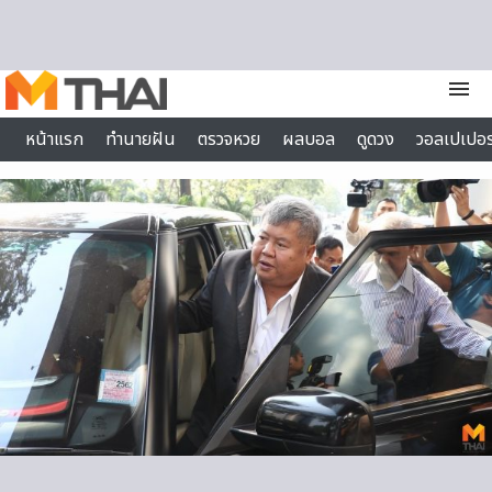
Skip to content
menu
หน้าแรก
ทำนายฝัน
ตรวจหวย
ผลบอล
ดูดวง
วอลเปเปอร
ไลฟ์สไตล์