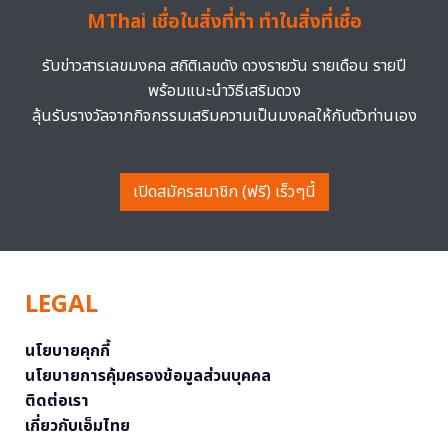
MThai เชื่อในสิ่งที่ทำ ทำในสิ่งที่เชื่อ
รับข่าวสารเลขมงคล สถิติเลขดัง ดวงรายวัน รายเดือน รายปี
พร้อมแนะนำวิธีเสริมดวง
ลุ้นรับรางวัลจากกิจกรรมเสริมความเป็นมงคลให้กับตัวท่านเอง
เปิดสมัครสมาชิก (ฟรี) เร็วๆนี้
LEGAL
นโยบายคุกกี้
นโยบายการคุ้มครองข้อมูลส่วนบุคคล
ติดต่อเรา
เกี่ยวกับเอ็มไทย