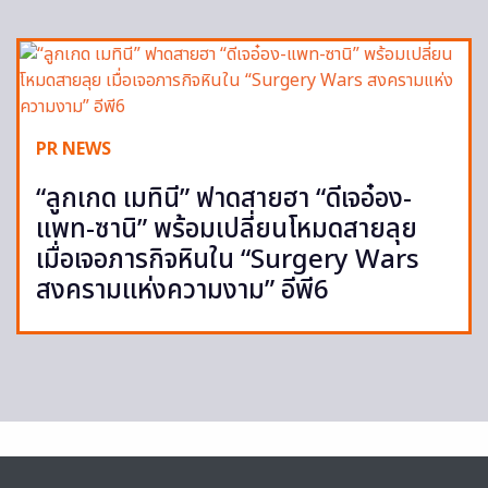
PR NEWS
“ลูกเกด เมทินี” ฟาดสายฮา “ดีเจอ๋อง-
แพท-ซานิ” พร้อมเปลี่ยนโหมดสายลุย
เมื่อเจอภารกิจหินใน “Surgery Wars
สงครามแห่งความงาม” อีพี6