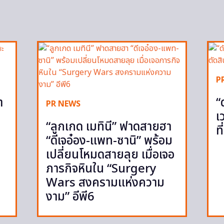
P
ำ
“
PR NEWS
เ
“ลูกเกด เมทินี” ฟาดสายฮา
ท
“ดีเจอ๋อง-แพท-ซานิ” พร้อม
เปลี่ยนโหมดสายลุย เมื่อเจอ
ภารกิจหินใน “Surgery
Wars สงครามแห่งความ
งาม” อีพี6