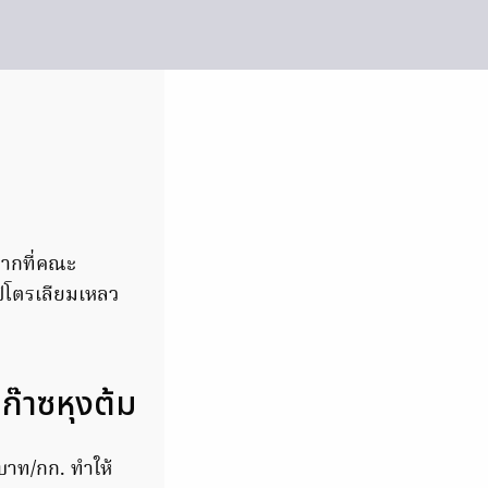
จากที่คณะ
ิโตรเลียมเหลว
๊าซหุงต้ม
บาท/กก. ทำให้