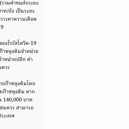
(รวมค่าขนส่งระยะ
าท/ถัง เป็นระยะ
่อบรรเทาความเดือด
19
ของไวรัสโควิด-19
ก๊าซหุงต้มจำหน่าย
ำหน่ายปลีก ค่า
สมควร
ายก๊าซหุงต้มโดย
ยก๊าซหุงต้ม หาก
ิน 140,000 บาท
กินสมควร สามารถ
วประเทศ