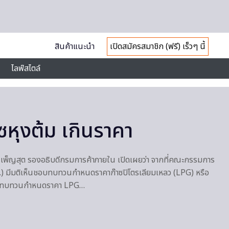
สินค้าแนะนำ
เปิดสมัครสมาชิก (ฟรี) เร็วๆ นี้
ไลฟ์สไตล์
ซหุงต้ม เกินราคา
น์ เพ็ญสุต รองอธิบดีกรมการค้าภายใน เปิดเผยว่า จากที่คณะกรรมการ
) มีมติเห็นชอบทบทวนกำหนดราคาก๊าซปิโตรเลียมเหลว (LPG) หรือ
นชอบทบทวนกำหนดราคา LPG…