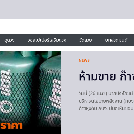
ดูดวง
วอลเปเปอร์เสริมดวง
วัดสวย
บทสวดมนต์
NEWS
ห้ามขาย ก๊า
วันนี้ (26 เม.ย.) นายประโยช
บริหารนโยบายพลังงาน (กบง.
ก๊าซหุงต้ม กบง. มีมติเห็