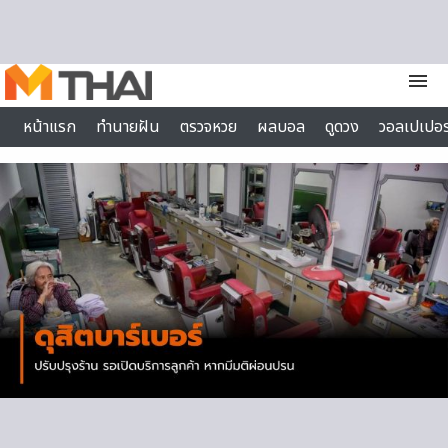
Skip to content
menu
หน้าแรก
ทำนายฝัน
ตรวจหวย
ผลบอล
ดูดวง
วอลเปเปอร
ไลฟ์สไตล์