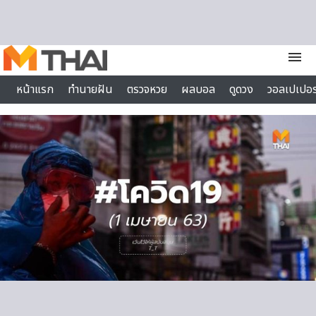
Skip to content
menu
หน้าแรก
ทำนายฝัน
ตรวจหวย
ผลบอล
ดูดวง
วอลเปเปอร
ไลฟ์สไตล์