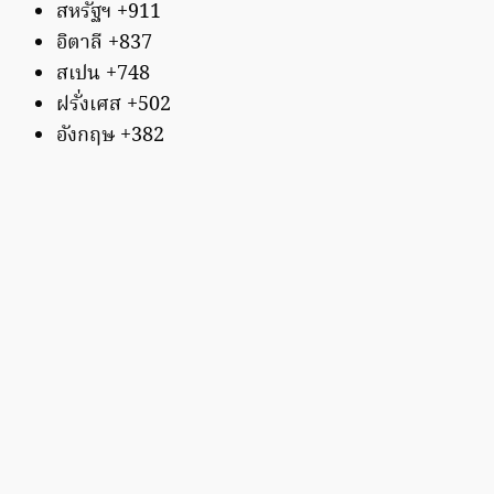
สหรัฐฯ +911
อิตาลี +837
สเปน +748
ฝรั่งเศส +502
อังกฤษ +382