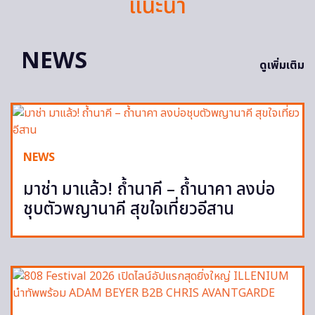
แนะนำ
NEWS
ดูเพิ่มเติม
NEWS
มาช่า มาแล้ว! ถ้ำนาคี – ถ้ำนาคา ลงบ่อ
ชุบตัวพญานาคี สุขใจเที่ยวอีสาน