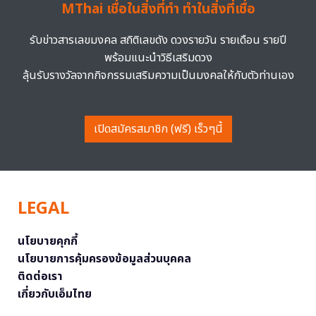
MThai เชื่อในสิ่งที่ทำ ทำในสิ่งที่เชื่อ
รับข่าวสารเลขมงคล สถิติเลขดัง ดวงรายวัน รายเดือน รายปี
พร้อมแนะนำวิธีเสริมดวง
ลุ้นรับรางวัลจากกิจกรรมเสริมความเป็นมงคลให้กับตัวท่านเอง
เปิดสมัครสมาชิก (ฟรี) เร็วๆนี้
LEGAL
นโยบายคุกกี้
นโยบายการคุ้มครองข้อมูลส่วนบุคคล
ติดต่อเรา
เกี่ยวกับเอ็มไทย