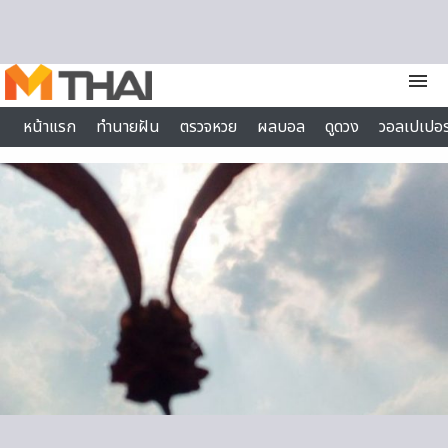
Skip to content
menu
หน้าแรก
ทำนายฝัน
ตรวจหวย
ผลบอล
ดูดวง
วอลเปเปอร
ไลฟ์สไตล์