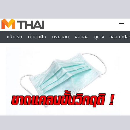
Skip to content
menu
หน้าแรก
ทำนายฝัน
ตรวจหวย
ผลบอล
ดูดวง
วอลเปเปอร
ไลฟ์สไตล์