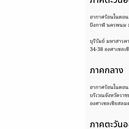
ภาคตะวันอ
อากาศร้อนในตอนก
บึงกาฬ นครพนม ม
บุรีรัมย์ มหาสารค
34-38 องศาเซลเซี
ภาคกลาง
อากาศร้อนในตอนกล
บริเวณจังหวัดราช
องศาเซลเซียสลมตะ
ภาคตะวัน