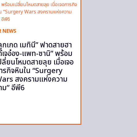
R NEWS
ลูกเกด เมทินี” ฟาดสายฮา
ดีเจอ๋อง-แพท-ซานิ” พร้อม
ปลี่ยนโหมดสายลุย เมื่อเจอ
ารกิจหินใน “Surgery
ars สงครามแห่งความ
าม” อีพี6