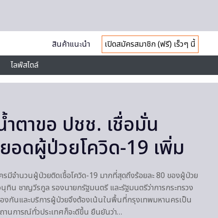
สินค้าแนะนำ
เปิดสมัครสมาชิก (ฟรี) เร็วๆ นี้
ไลฟ์สไตล์
น้ำตาขอ ปชช. เชื่อมั่น
ยอดผู้ป่วยโควิด-19 เพิ่ม
รมีจำนวนผู้ป่วยติดเชื้อโควิด-19 มากที่สุดถึงร้อยละ 80 ของผู้ป่วย
ายอนุทิน ชาญวีรกูล รองนายกรัฐมนตรี และรัฐมนตรีว่าการกระทรวง
้องกันและบริการผู้ป่วยจึงต้องเน้นในพื้นที่กรุงเทพมหานครเป็น
นการณ์ทั่วประเทศก็จะดีขึ้น ยืนยันว่า…