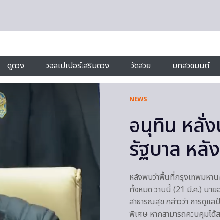
ดูดวง
วอลเปเปอร์เสริมดวง
วัดสวย
บทสวดมนต์
NEWS
อนุทิน หลั่ง
รัฐบาล หลัง
หลังพบว่าพื้นที่กรุงเทพมหานค
ทั้งหมด วานนี้ (21 มี.ค.) น
สาธารณสุข กล่าวว่า การดูแลป
พิเศษ หากสามารถควบคุมได้สถา