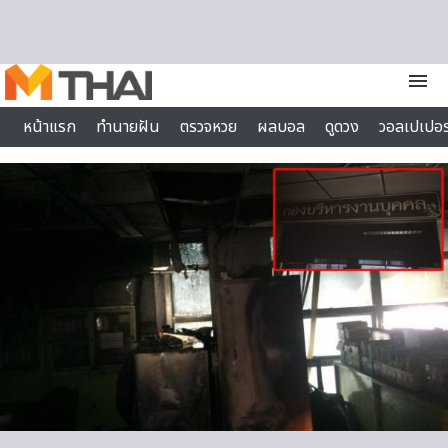
Skip to content
menu
หน้าแรก
ทำนายฝัน
ตรวจหวย
ผลบอล
ดูดวง
วอลเปเปอร
ไลฟ์สไตล์