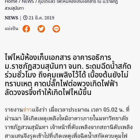
Home
/
NEWS
/ คุมได้แล้ว ไฟไหม้ห้องเก็บเอกสาร ใน ม.ราชภัฏ
สวนสุนันทา
NEWS
|
21 มี.ค. 2019
แบ่งปัน
ไฟไหม้ห้องเก็บเอกสาร อาคารอธิการ
ม.ราชภัฏสวนสุนันทา จนท. ระดมฉีดน้ำสกัด
ร่วมชั่วโมง ถึงคุมเพลิงไว้ได้ เบื้องต้นยังไม่
ทราบเหตุ คาดปลั๊กไฟต่อพวงเกิดไฟฟ้า
ลัดวงจรจึงทำให้เกิดไฟไหม้ขึ้น
รายงาน
ข่าว
แจ้งว่า เมื่อเวลาประมาณ เวลา 05.02 น. ที่
ผ่านมา ได้เกิดเหตุเพลิงไหม้อาคารภายในมหาวิทยาลัย
ราชภัฏสวนสุนันทา เจ้าหน้าที่ดับเพลิงจากสถานีดับเพลิง
สามเสนจึงรุดเข้าไปที่เกิดเหตุเพื่อฉีดน้ำสกัดควบคุมไฟ