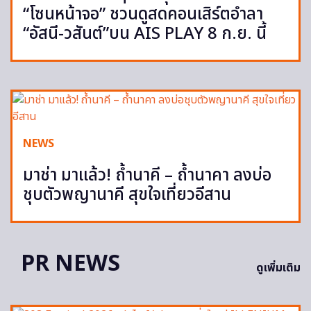
“โซนหน้าจอ” ชวนดูสดคอนเสิร์ตอำลา
“อัสนี-วสันต์”บน AIS PLAY 8 ก.ย. นี้
NEWS
มาช่า มาแล้ว! ถ้ำนาคี – ถ้ำนาคา ลงบ่อ
ชุบตัวพญานาคี สุขใจเที่ยวอีสาน
PR NEWS
ดูเพิ่มเติม