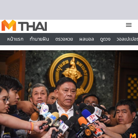
Skip to content
menu
หน้าแรก
ทำนายฝัน
ตรวจหวย
ผลบอล
ดูดวง
วอลเปเปอร
ไลฟ์สไตล์