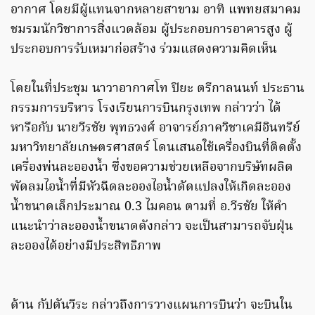
อากาศ โดยมีผู้แทนจากหลายสาขาม อาทิ แพทยสมาคม
ชมรมนักวิชาการสิ่งแวดล้อม ผู้ประกอบการอาคารสูง ผู้
ประกอบการรับเหมาก่อสร้าง ร่วมแสดงความคิดเห็น
โดยในที่ประชุม นาวาอากาศโท ปิยะ ตรีกาลนนท์ ประธาน
กรรมการบริหาร โรงเรียนการบินกรุงเทพ กล่าวว่า ได้
หารือกับ นายวีรชัย พุทธวงศ์ อาจารย์ภาควิชาเคมีอินทรีย์
มหาวิทยาลัยเกษตรศาสตร์ โดนเสนอใช้เครื่องบินที่ติดตั้ง
เครื่องพ่นละอองน้ำ ซึ่งขอความช่วยเหลือจากบริษัทผลิต
พัดลมไอน้ำที่มีหัวฉีดละอองไอน้ำดัดแปลงให้เกิดละออง
น้ำขนาดเล็กประมาณ 0.3 ไมคอน ตามที่ อ.วีรชัย ให้คำ
แนะนำว่าละอองน้ำขนาดดังกล่าว จะเป็นสามารถจับฝุ่น
ละอองได้อย่างมีประสิทธิภาพ
ด้าน กัปตันวีระ กล่าวถึงการวางแผนการบินว่า จะบินใน