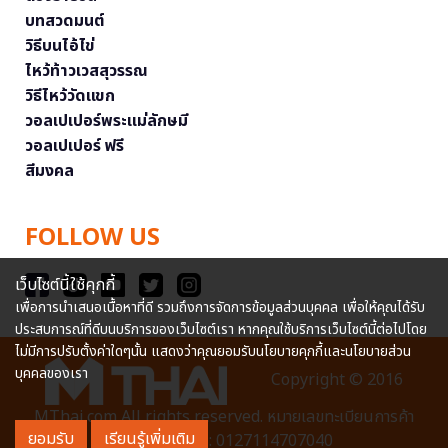
บทสวดมนต์
วิธีบนไอ้ไข่
ไหว้ท้าวเวสสุวรรณ
วิธีไหว้วัดแขก
วอลเปเปอร์พระแม่ลักษมี
วอลเปเปอร์ ฟรี
สีมงคล
FOLLOW US
เว็บไซต์นี้ใช้คุกกี้
เพื่อการนำเสนอเนื้อหาที่ดี รวมถึงการจัดการข้อมูลส่วนบุคคล เพื่อให้คุณได้รับ
ประสบการณ์ที่ดีบนบริการของเว็บไซต์เรา หากคุณใช้บริการเว็บไซต์นี้ต่อไปโดย
ไม่มีการปรับตั้งค่าใดๆนั้น แสดงว่าคุณยอมรับนโยบายคุกกี้และนโยบายส่วน
บุคคลของเรา
Copyright © 2016
MThai.com All rights reserved. หมายเลขทะเบียนการค้า
ยอมรับ
เรียนรู้เพิ่มเติม
อิเล็กทรอนิกส์ : 0127114707040