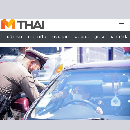
Skip to content
menu
หน้าแรก
ทำนายฝัน
ตรวจหวย
ผลบอล
ดูดวง
วอลเปเปอร
ไลฟ์สไตล์