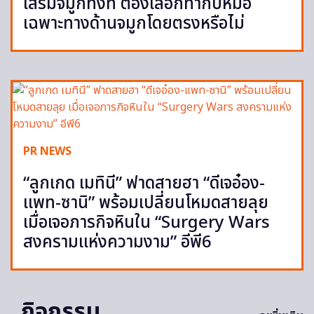
เสริมจมูกทั้งที ต้องเลือกทำกับหมอ
เฉพาะทางด้านจมูกโดยตรงหรือไม่
PR NEWS
“ลูกเกด เมทินี” ฟาดสายฮา “ดีเจอ๋อง-
แพท-ซานิ” พร้อมเปลี่ยนโหมดสายลุย
เมื่อเจอภารกิจหินใน “Surgery Wars
สงครามแห่งความงาม” อีพี6
กิจกรรม