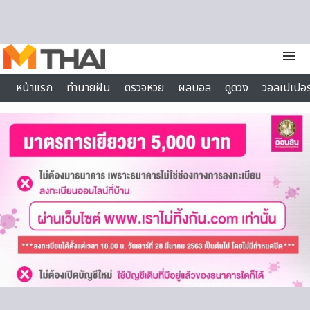
Skip to content
menu
หน้าแรก
ทำนายฝัน
ตรวจหวย
ผลบอล
ดูดวง
วอลเปเปอร
ไลฟ์สไตล์