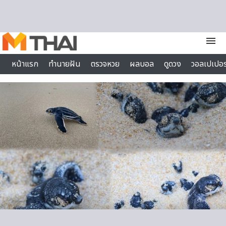
Skip to content
menu
หน้าแรก
ทำนายฝัน
ตรวจหวย
ผลบอล
ดูดวง
วอลเปเปอร
ไลฟ์สไตล์