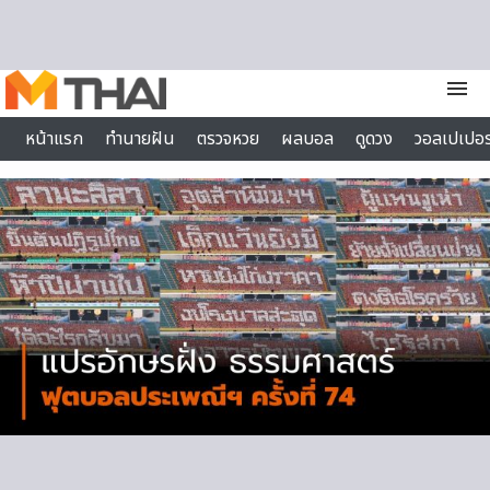
Skip to content
menu
หน้าแรก
ทำนายฝัน
ตรวจหวย
ผลบอล
ดูดวง
วอลเปเปอร
ไลฟ์สไตล์