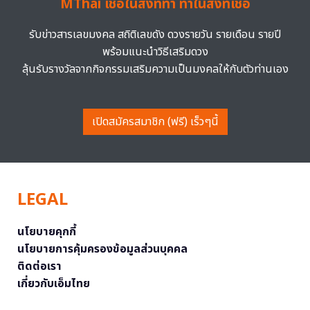
MThai เชื่อในสิ่งที่ทำ ทำในสิ่งที่เชื่อ
รับข่าวสารเลขมงคล สถิติเลขดัง ดวงรายวัน รายเดือน รายปี
พร้อมแนะนำวิธีเสริมดวง
ลุ้นรับรางวัลจากกิจกรรมเสริมความเป็นมงคลให้กับตัวท่านเอง
เปิดสมัครสมาชิก (ฟรี) เร็วๆนี้
LEGAL
นโยบายคุกกี้
นโยบายการคุ้มครองข้อมูลส่วนบุคคล
ติดต่อเรา
เกี่ยวกับเอ็มไทย