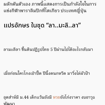
ผลักดันตัวเอง ภาพนี้แสดงการเป็นกําลังใจในการ
แข่งกีฬาพาราลิมปิกที่โตเกียว ประเทศญี่ปุ่น
แปรอักษร ในชุด “ลา..มะลิ..ลา”
ลามะลิลา ขึ้นต้นปฏิรูปไทย 5 ปีผ่านไปได้อะไรกลับมา
เมื่อก่อนใครโกงเป่าปี๊ด ปีนี้งดนกหวีด มาวิ่งไล่ผัวป้า
อุตส่าห์มี ม.44 เด็กแว้นยังมี
หวย
ยังโก่งราคา งบอาวุธ
พัฒนา