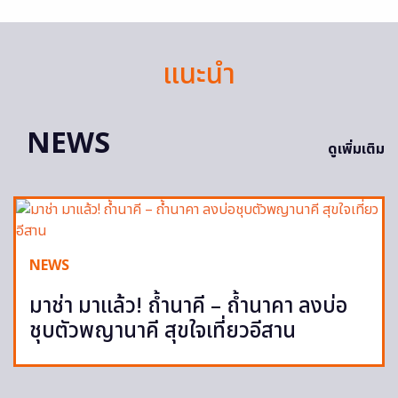
แนะนำ
NEWS
ดูเพิ่มเติม
NEWS
มาช่า มาแล้ว! ถ้ำนาคี – ถ้ำนาคา ลงบ่อ
ชุบตัวพญานาคี สุขใจเที่ยวอีสาน