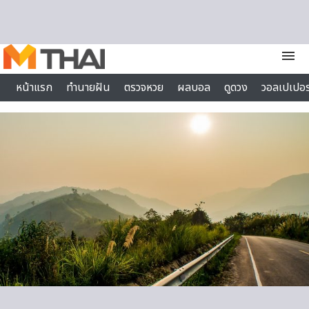
Skip to content
menu
หน้าแรก
ทำนายฝัน
ตรวจหวย
ผลบอล
ดูดวง
วอลเปเปอร
ไลฟ์สไตล์