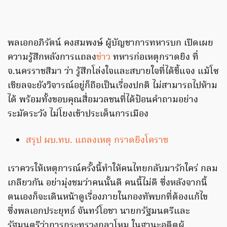
พลเอกอภิรัตน์ คงสมพงษ์ ผู้บัญชาการทหารบก เปิดเผย
ความรู้สึกหลังการแถลง
ข่าว
ทหารก่อเหตุกราดยิง ที่
จ.นครราชสีมา ว่า รู้สึกโล่งใจและสบายใจที่ได้ชี้แจง แม้โซ
เชียลจะยังวิจารณ์อยู่ก็ถือเป็นเรื่องปกติ ไม่สามารถไปห้าม
ได้ พร้อมทั้งขอบคุณสื่อมวลชนที่ได้ป้อนคำถามอย่าง
ระมัดระวัง ไม่โยงเข้าประเด็นการเมือง
สรุป ผบ.ทบ. แถลงเหตุ กราดยิงโคราช
เราควรให้เหตุการณ์ครั้งนี้ทำให้คนไทยกลับมารักใคร่ กลม
เกลียวกัน อย่ามุ่งชมว่าคนนั้นดี คนนี้ไม่ดี ซึ่งหลังจากนี้
ตนเองก็จะเดินหน้าดูเรื่องภายในกองทัพบกที่ต้องแก้ไข
ซึ่งพลเอกประยุทธ์ จันทร์โอชา นายกรัฐมนตรีและ
รัฐมนตรีว่าการกระทรวงกลาโหม ในฐานะอดีตผู้