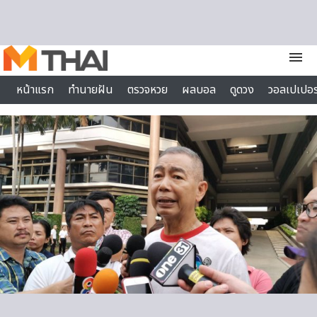
Skip to content
menu
หน้าแรก
ทำนายฝัน
ตรวจหวย
ผลบอล
ดูดวง
วอลเปเปอร
ไลฟ์สไตล์