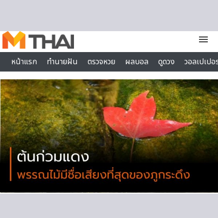
Skip to content
menu
หน้าแรก
ทำนายฝัน
ตรวจหวย
ผลบอล
ดูดวง
วอลเปเปอร
ไลฟ์สไตล์