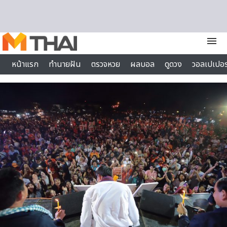
Skip to content
menu
หน้าแรก
ทำนายฝัน
ตรวจหวย
ผลบอล
ดูดวง
วอลเปเปอร
ไลฟ์สไตล์