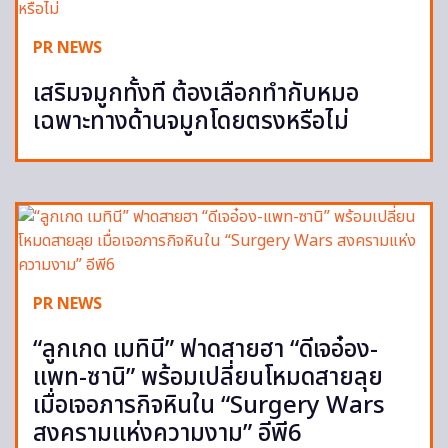
PR NEWS
เสริมจมูกทั้งที ต้องเลือกทำกับหมอ
เฉพาะทางด้านจมูกโดยตรงหรือไม่
PR NEWS
“ลูกเกด เมทินี” ฟาดสายฮา “ดีเจอ๋อง-
แพท-ซานิ” พร้อมเปลี่ยนโหมดสายลุย
เมื่อเจอภารกิจหินใน “Surgery Wars
สงครามแห่งความงาม” อีพี6