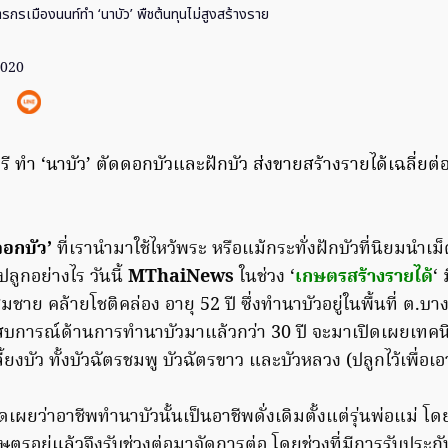
กรเมืองนนท์ทำ ‘นาบัว’ พืชต้นทุนไม่สูงสร้างราย
2020
 ทำ ‘นาบัว’ ตัดดอกบัวและฝักบัว ส่งขายสร้างรายได้เฉลี่ยต่
ดอกบัว’
ที่เรานำมาใช้ไหว้พระ หรือแม้กระทั่งฝักบัวที่นิยมนำเ
ลูกอย่างไร วันนี้
MThaiNews
ในช่วง ‘
เกษตรสร้างรายได้
‘
มชาย คล้ายโชติคล่อง อายุ 52 ปี ซึ่งทำนาบัวอยู่ในพื้นที่ ต.บ
ระสบการณ์ด้านการทำนาบัวมาแล้วกว่า 30 ปี จะมาเปิดเผยเทค
ยงบัว ทั้งบัวฉัตรชมพู บัวฉัตรขาว และบัวหลวง (ปลูกไว้เพื่อเอ
ผยว่าอาชีพทำนาบัวนั้นเป็นอาชีพดั่งเดิมตั้งแต่รุ่นพ่อแม่ โด
ษตรอยู่แล้วจึงรับช่วงต่อมาจัดการต่อ โดยช่วงที่มีการรับประกั