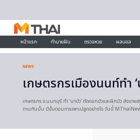
Skip to content
หน้าแรก
ทำนายฝัน
ตรวจหวย
ผลบอล
NEWS
เกษตรกรเมืองนนท์ทำ ‘นา
เกษตรกร จ.นนทบุรี ทำ ‘นาบัว’ ตัดดอกบัวและฝักบัว ส่งขายสร้
ทานกันนั้น มีขั้นตอนการเพาะปลูกอย่างไร วันนี้ MThaiNe