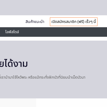
สินค้าแนะนำ
เปิดสมัครสมาชิก (ฟรี) เร็วๆ นี้
ไลฟ์สไตล์
ยได้งาม
รานำมาใช้ไหว้พระ หรือแม้กระทั่งฝักบัวที่นิยมนำเม็ดบัวมา