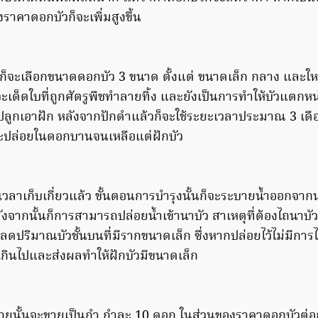
าคาดอกบัวก็จะเพิ่มสูงขึ้น
ั้นก็จะเลือกขนาดดอกบัว 3 ขนาด ตั้งแต่ ขนาดเล็ก กลาง และใ
ะเด็ดใบที่ถูกศัตรูพืชทำลายทิ้ง และยังเป็นการทำให้บัวแตกหน่อ
่ปลูกเอาฝัก หลังจากปักดำแล้วก็จะใช้ระยะเวลาประมาณ 3 เดื
ยจะปล่อยในดอกบานจนเหลือแต่ฝักบัว
ะเวลาเก็บเกี่ยวแล้ว ขั้นตอนการบำรุงนั้นก็จะระบายน้ำออกจากน
ังจากนั้นก็การสามารถปล่อยน้ำเข้านาบัว สาเหตุที่ต้องไถนาบัวน
ารลดปริมาณบัวชั้นบนที่มีรากขนาดเล็ก ซึ่งหากปล่อยไว้ไม่มีการ
กินไปและส่งผลทำให้ฝักบัวมีขนาดเล็ก
ายนั้นจะขายเป็นกำ กำละ 10 ดอก ในส่วนของราคาดอกบัวต่อกำนั