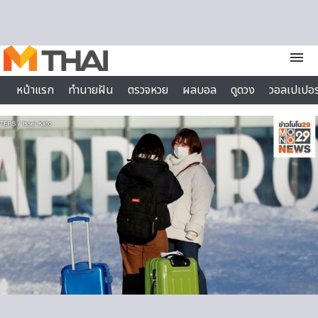
Skip to content
menu
หน้าแรก
ทำนายฝัน
ตรวจหวย
ผลบอล
ดูดวง
วอลเปเปอร
ไลฟ์สไตล์