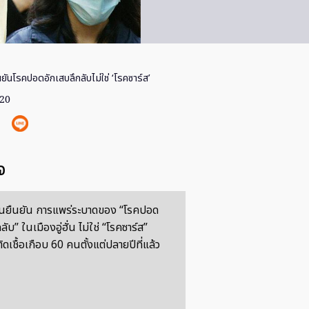
นยันโรคปอดอักเสบลึกลับไม่ใช่ ‘โรคซาร์ส’
020
จ
นยืนยัน การแพร่ระบาดของ “โรคปอด
ับ” ในเมืองอู่ฮั่น ไม่ใช่ “โรคซาร์ส”
้ติดเชื้อเกือบ 60 คนตั้งแต่ปลายปีที่แล้ว