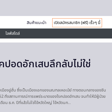
สินค้าแนะนำ
เปิดสมัครสมาชิก (ฟรี) เร็วๆ นี้
ไลฟ์สไตล์
คปอดอักเสบลึกลับไม่ใช่
ืองอู่ฮั่น ซึ่งเป็นเมืองเอกของมณฑลเหอเป่ย์ ทางตอนกลางของจีน
562 ถึงสถานการณ์การแพร่ระบาดของโรคปอดอักเสบ จนทำให้มีผู้ป่วย
ือน ธ.ค. ปีที่แล้วไม่ใช่ไข้หวัดใหญ่ ไข้หวัดนก…