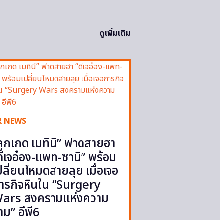
ดูเพิ่มเติม
R NEWS
ลูกเกด เมทินี” ฟาดสายฮา
ดีเจอ๋อง-แพท-ซานิ” พร้อม
ปลี่ยนโหมดสายลุย เมื่อเจอ
ารกิจหินใน “Surgery
ars สงครามแห่งความ
าม” อีพี6