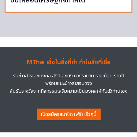
ขับเคลื่อนเศรษฐกิจภาคใต้
MThai เชื่อในสิ่งที่ทำ ทำในสิ่งที่เชื่อ
รับข่าวสารเลขมงคล สถิติเลขดัง ดวงรายวัน รายเดือน รายปี
พร้อมแนะนำวิธีเสริมดวง
ลุ้นรับรางวัลจากกิจกรรมเสริมความเป็นมงคลให้กับตัวท่านเอง
เปิดสมัครสมาชิก (ฟรี) เร็วๆนี้