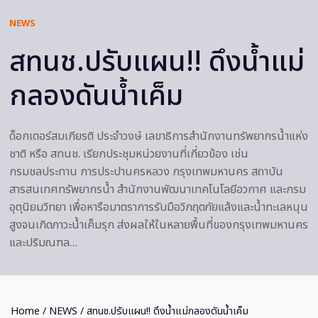
NEWS
สทนช.ปรับแผน!! ดึงน้ำแม่
กลองดันน้ำเค็ม
ด็อกเตอร์สมเกียรติ ประจำวงษ์ เลขาธิการสำนักงานทรัพยากรน้ำแห่ง
ชาติ หรือ สทนช. เรียกประชุมหน่วยงานที่เกี่ยวข้อง เช่น
กรมชลประทาน การประปานครหลวง กรุงเทพมหานคร สถาบัน
สารสนเทศทรัพยากรน้ำ สำนักงานพัฒนาเทคโนโลยีอวกาศ และกรม
อุตุนิยมวิทยา เพื่อหารือมาตราการรับมือวิกฤตภัยแล้งและน้ำทะเลหนุน
สูงจนเกิดภาวะน้ำเค็มรุก ส่งผลให้ในหลายพื้นที่ของกรุงเทพมหานคร
และปริมณฑล…
Home
/
NEWS
/ สทนช.ปรับแผน!! ดึงน้ำแม่กลองดันน้ำเค็ม