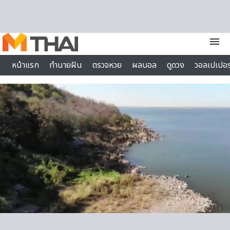
Skip to content
menu
หน้าแรก
ทำนายฝัน
ตรวจหวย
ผลบอล
ดูดวง
วอลเปเปอร
ไลฟ์สไตล์