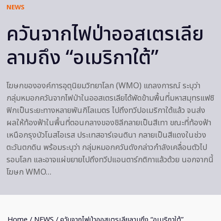
NEWS
ควันจากไฟป่าออสเตรเลีย
ลามถึง “อเมริกาใต้”
โฆษกขององค์การอุตุนิยมวิทยาโลก (WMO) แถลงการณ์ ระบุว่า
กลุ่มหมอกควันจากไฟป่าในออสเตรเลียได้พัดข้ามพื้นที่มหาสมุทรแฟซิ
ฟิกเป็นระยะทางหลายพันกิโลเมตร ไปถึงทวีปอเมริกาใต้แล้ว จนส่ง
ผลให้ท้องฟ้าในพื้นที่ตอนกลางของชิลีกลายเป็นสีเทา ขณะที่ท้องฟ้า
เหนือกรุงบัวโนสไอเรส ประเทสอาร์เจนตินา กลายเป็นสีแดงในช่วง
ตะวันตกดิน พร้อมระบุว่า กลุ่มหมอกควันดังกล่าวกำลังเคลื่อนตัวไป
รอบโลก และอาจแผ่ขยายไปถึงทวีปแอนตาร์กติกาแล้วด้วย นอกจากนี้
โฆษก WMO…
Home
/
NEWS
/ ควันจากไฟป่าออสเตรเลียลามถึง “อเมริกาใต้”