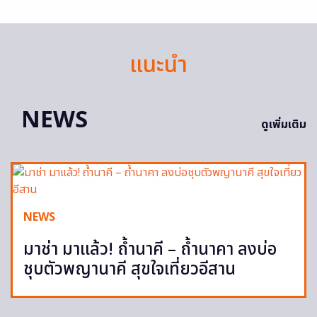
แนะนำ
NEWS
ดูเพิ่มเติม
NEWS
มาช่า มาแล้ว! ถ้ำนาคี – ถ้ำนาคา ลงบ่อ
ชุบตัวพญานาคี สุขใจเที่ยวอีสาน