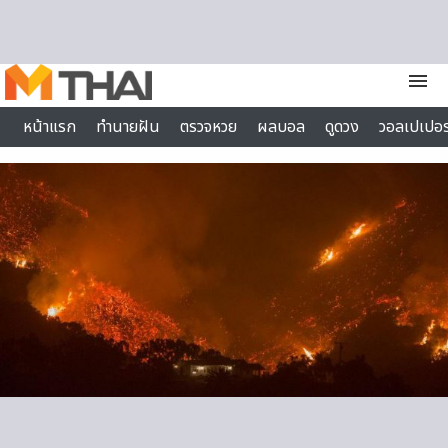
Skip to content
menu
หน้าแรก
ทำนายฝัน
ตรวจหวย
ผลบอล
ดูดวง
วอลเปเปอร
ไลฟ์สไตล์