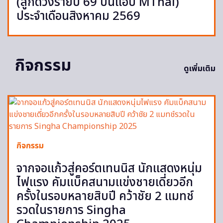
(ลูกดวงรายปี 69 บนแอป MThai)
ประจำเดือนสิงหาคม 2569
กิจกรรม
ดูเพิ่มเติม
กิจกรรม
จากจอแก้วสู่คอร์ตเทนนิส นักแสดงหนุ่ม
ไฟแรง คัมแบ็คสนามแข่งชายเดี่ยวอีก
ครั้งในรอบหลายสิบปี คว้าชัย 2 แมทช์
รวดในรายการ Singha