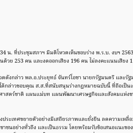
7.34 น. ที่ประชุมสภาฯ มีมติโหวตเห็นชอบร่าง พ.ร.บ. งบฯ 2563
ห็นด้วย 253 คน และงดออกเสียง 196 คน ไม่ลงคะแนนเสียง 
วตดังกล่าว พล.อ.ประยุทธ์ จันทร์โอชา นายกรัฐมนตรี และรัฐ
กล่าวขอบคุณ ส.ส.ที่สนับสนุนร่างกฎหมายฉบับนี้ ที่ถือเป็นเ
ทธศาสตร์ชาติ แผนแม่บท แผนพัฒนาเศรษฐกิจและสังคมแห่งชา
ของประเทศขยายตัวอย่างมีเสถียรภาพและยั่งยืน ลดความเหลื่
ะชาชนอย่างทั่วถึง และเป็นธรรม โดยพร้อมรับข้อเสนอแนะของ