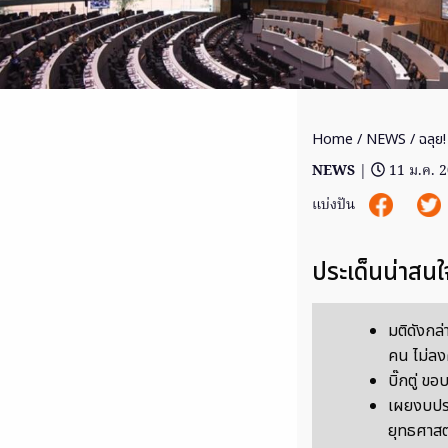
Home
/
NEWS
/ ฉลุย!
NEWS
|
11 ม.ค. 
แบ่งปัน
ประเด็นน่าสนใ
มติดังกล
คน ไม่ล
บิ๊กตู่ ข
เผยงบประ
ยุทธศาสต