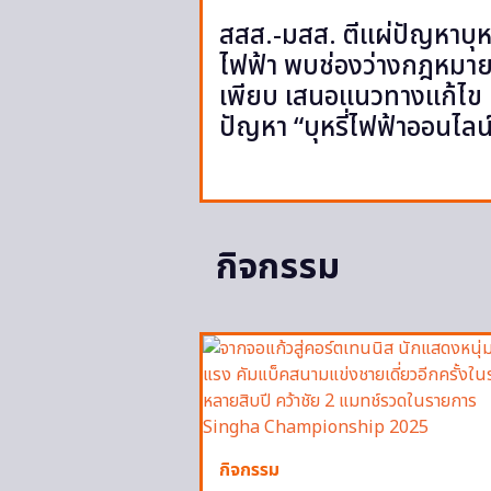
สสส.-มสส. ตีแผ่ปัญหาบุหร
ไฟฟ้า พบช่องว่างกฎหมา
เพียบ เสนอแนวทางแก้ไข
ปัญหา “บุหรี่ไฟฟ้าออนไลน
กิจกรรม
กิจกรรม