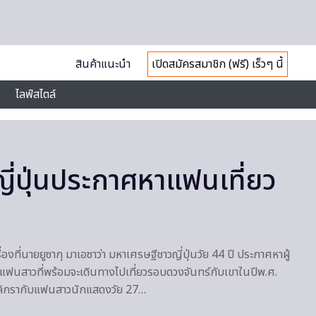
สินค้าแนะนำ
เปิดสมัครสมาชิก (ฟรี) เร็วๆ นี้
ไลฟ์สไตล์
ี่ปุ่นประกาศหาแฟนเที่ยว
ื่องที่นายยูซากุ มาเอซาว่า มหาเศรษฐีชาวญี่ปุ่นวัย 44 ปี ประกาศหาผู้
ป็นแฟนสาวที่พร้อมจะเดินทางไปเที่ยวรอบดวงจันทร์กับเขาในปีพ.ศ.
จะเลิกรากับแฟนสาวนักแสดงวัย 27…