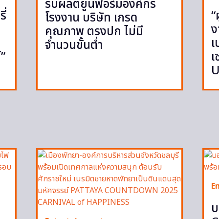
รับผลิตยูนิฟอร์มองค์กร
ี่
“
โรงงาน บริษัท เกรด
ย
ง
คุณภาพ ตรงปก ไม่มี
เ
จำนวนขั้นต่ำ
์”
เ
U
E
บ