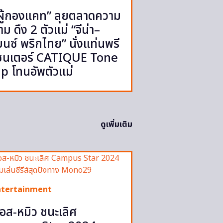
ผู้กองแคท” ลุยตลาดความ
าม ดึง 2 ตัวแม่ “จีน่า–
บนซ์ พริกไทย” นั่งแท่นพรี
ซนเตอร์ CATIQUE Tone
p โทนอัพตัวแม่
ดูเพิ่มเติม
ntertainment
อส-หมิว ชนะเลิศ