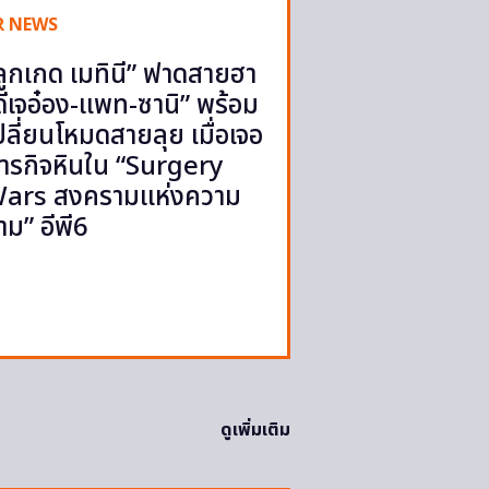
R NEWS
ลูกเกด เมทินี” ฟาดสายฮา
ดีเจอ๋อง-แพท-ซานิ” พร้อม
ปลี่ยนโหมดสายลุย เมื่อเจอ
ารกิจหินใน “Surgery
ars สงครามแห่งความ
าม” อีพี6
ดูเพิ่มเติม