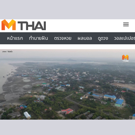
Skip to content
menu
หน้าแรก
ทำนายฝัน
ตรวจหวย
ผลบอล
ดูดวง
วอลเปเปอร
ไลฟ์สไตล์