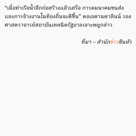
“เมื่อท่าเรือน้ำลึกก่อสร้างแล้วเสร็จ การคมนาคมขนส่ง
และการจ้างงานในท้องถิ่นจะดีขึ้น” ดอเอตานดาลินน์ รอง
ศาสตราจารย์สถาบันเทคนิครัฐบาลเจาะพยูกล่าว
ที่มา – สำนัก
ข่าว
ซินหัว