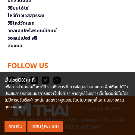
บทสวดมนต์
วิธีบนไอ้ไข่
ไหว้ท้าวเวสสุวรรณ
วิธีไหว้วัดแขก
วอลเปเปอร์พระแม่ลักษมี
วอลเปเปอร์ ฟรี
สีมงคล
FOLLOW US
เว็บไซต์นี้ใช้คุกกี้
เพื่อการนำเสนอเนื้อหาที่ดี รวมถึงการจัดการข้อมูลส่วนบุคคล เพื่อให้คุณได้รับ
ประสบการณ์ที่ดีบนบริการของเว็บไซต์เรา หากคุณใช้บริการเว็บไซต์นี้ต่อไปโดย
ไม่มีการปรับตั้งค่าใดๆนั้น แสดงว่าคุณยอมรับนโยบายคุกกี้และนโยบายส่วน
บุคคลของเรา
Copyright © 2016
MThai.com All rights reserved. หมายเลขทะเบียนการค้า
ยอมรับ
เรียนรู้เพิ่มเติม
อิเล็กทรอนิกส์ : 0127114707040