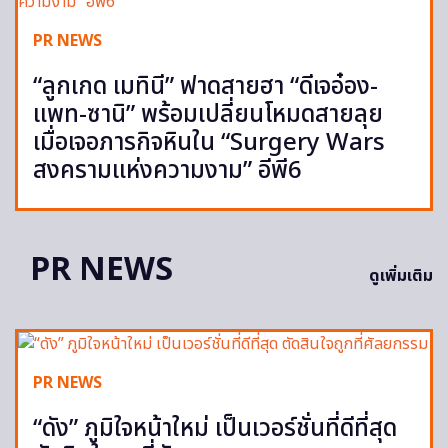
PR NEWS
“ลูกเกด เมทินี” ฟาดสายฮา “ดีเจอ๋อง-
แพท-ซานิ” พร้อมเปลี่ยนโหมดสายลุย
เมื่อเจอภารกิจหินใน “Surgery Wars
สงครามแห่งความงาม” อีพี6
PR NEWS
ดูเพิ่มเติม
PR NEWS
“ดัง” ภูมิใจหน้าใหม่ เป็นเวอร์ชั่นที่ดีที่สุด