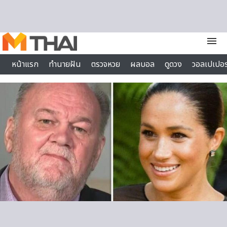
Skip to content
menu
หน้าแรก
ทำนายฝัน
ตรวจหวย
ผลบอล
ดูดวง
วอลเปเปอร
ไลฟ์สไตล์