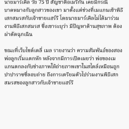
นายมาร์เคิล วัย 75 ปี สัญชาติอเมริกัน เคยมีกรณี
บาดหมางกับลูกสาวของเขา มาตั้งแต่ช่วงที่เมแกนเข้าพิธี
เสกสมรสกับเจ้าชายแฮร์รี โดยนายมาร์เคิลไม่ได้มาร่วม
งานพิธีเสกสมรส ซึ่งเขาระบุว่า มีปัญหาด้านสุขภาพ ต้อง
ผ่าตัดฉุกเฉิน
ขณะที่เว็บไซต์เดลี่ เมล รายงานว่า ความสัมพันธ์ของสอง
พ่อลูกเริ่มแตกหัก หลังจากมีการเปิดเผยว่า พ่อของเม
แกนตกลงกับช่างภาพให้ถ่ายภาพเขาในสไตล์เหมือนถูก
ปาปาราซซี่ลอบถ่าย ถึงการเตรียมตัวไปร่วมงานพิธีเสก
สมรสของลูกสาวกับเจ้าชายแฮร์รี