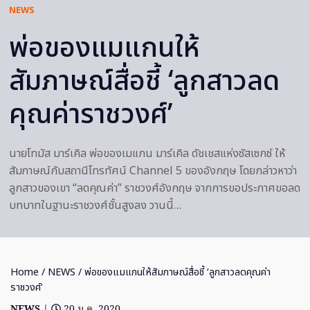
NEWS
พ่อของแมแกนให้
สัมภาษณ์สื่อชี้ ‘ลูกสาวลด
คุณค่าราชวงศ์’
นายโทมัส มาร์เคิล พ่อของเมแกน มาร์เคิล ดัชเชสแห่งซัสเซกซ์ ให้
สัมภาษณ์กับสถานีโทรทัศน์ Channel 5 ของอังกฤษ โดยกล่าวหาว่า
ลูกสาวของเขา “ลดคุณค่า” ราชวงศ์อังกฤษ จากการขอประกาศขอลด
บทบาทในฐานะราชวงศ์ชั้นสูงลง วานนี้…
Home
/
NEWS
/ พ่อของแมแกนให้สัมภาษณ์สื่อชี้ ‘ลูกสาวลดคุณค่า
ราชวงศ์’
NEWS
|
20 ม.ค. 2020