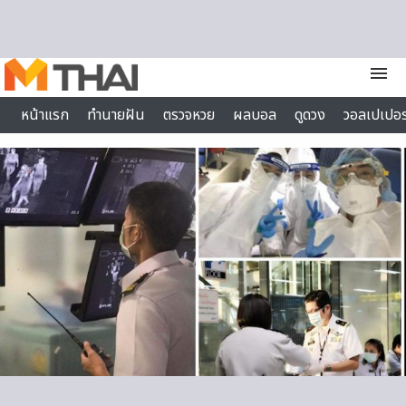
Skip to content
menu
หน้าแรก
ทำนายฝัน
ตรวจหวย
ผลบอล
ดูดวง
วอลเปเปอร
ไลฟ์สไตล์