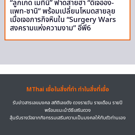
“ลูกเกด เมทินี” ฟาดสายฮา “ดีเจอ๋อง-
แพท-ซานิ” พร้อมเปลี่ยนโหมดสายลุย
เมื่อเจอภารกิจหินใน “Surgery Wars
สงครามแห่งความงาม” อีพี6
MThai เชื่อในสิ่งที่ทำ ทำในสิ่งที่เชื่อ
รับข่าวสารเลขมงคล สถิติเลขดัง ดวงรายวัน รายเดือน รายปี
พร้อมแนะนำวิธีเสริมดวง
ลุ้นรับรางวัลจากกิจกรรมเสริมความเป็นมงคลให้กับตัวท่านเอง