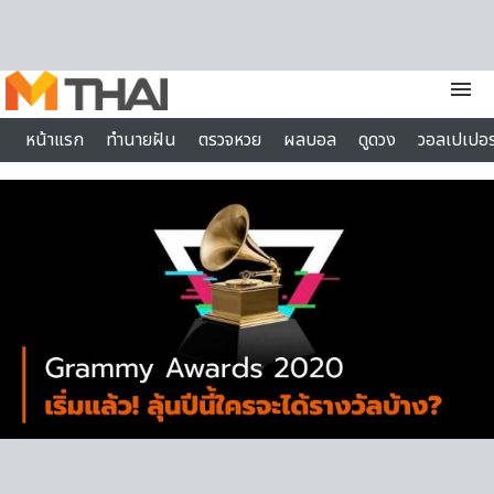
Skip to content
menu
หน้าแรก
ทำนายฝัน
ตรวจหวย
ผลบอล
ดูดวง
วอลเปเปอร
ไลฟ์สไตล์