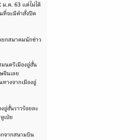
ม.ค. 63 แต่ไม่ได้
ที่จะมีคำสั่งปิด
นายกสมาคมนักข่าว
รีเมืองอู่ฮั่น
ุษจีนเลย
ินทางจากเมืองอู่
งอู่ฮั่นราวร้อยละ
ูเป่ย
างออกจากสนามบิน