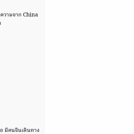
้อความจาก China
า
ือ มีคนจีนเดินทาง