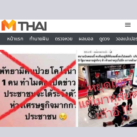
Skip to content
menu
หน้าแรก
ทำนายฝัน
ตรวจหวย
ผลบอล
ดูดวง
วอลเปเปอร
ไลฟ์สไตล์