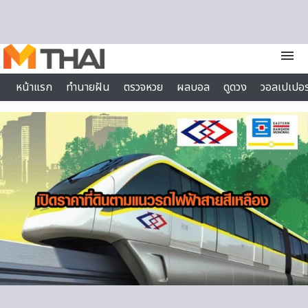
Skip to content
menu
หน้าแรก
ทำนายฝัน
ตรวจหวย
ผลบอล
ดูดวง
วอลเปเปอร
ไลฟ์สไตล์