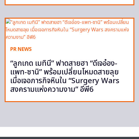
PR NEWS
“ลูกเกด เมทินี” ฟาดสายฮา “ดีเจอ๋อง-
แพท-ซานิ” พร้อมเปลี่ยนโหมดสายลุย
เมื่อเจอภารกิจหินใน “Surgery Wars
สงครามแห่งความงาม” อีพี6