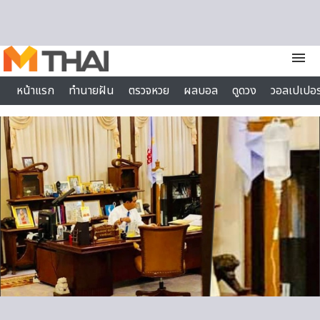
Skip to content
menu
หน้าแรก
ทำนายฝัน
ตรวจหวย
ผลบอล
ดูดวง
วอลเปเปอร
ไลฟ์สไตล์