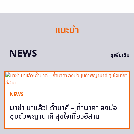
แนะนำ
NEWS
ดูเพิ่มเติม
NEWS
มาช่า มาแล้ว! ถ้ำนาคี – ถ้ำนาคา ลงบ่อ
ชุบตัวพญานาคี สุขใจเที่ยวอีสาน