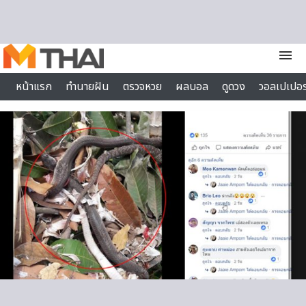
Skip to content
menu
หน้าแรก
ทำนายฝัน
ตรวจหวย
ผลบอล
ดูดวง
วอลเปเปอร
ไลฟ์สไตล์