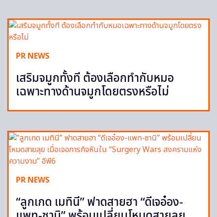
PR NEWS
เสริมจมูกทั้งที ต้องเลือกทำกับหมอ
เฉพาะทางด้านจมูกโดยตรงหรือไม่
PR NEWS
“ลูกเกด เมทินี” ฟาดสายฮา “ดีเจอ๋อง-
แพท-ซานิ” พร้อมเปลี่ยนโหมดสายลุย