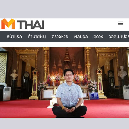
Skip to content
menu
หน้าแรก
ทำนายฝัน
ตรวจหวย
ผลบอล
ดูดวง
วอลเปเปอร
ไลฟ์สไตล์