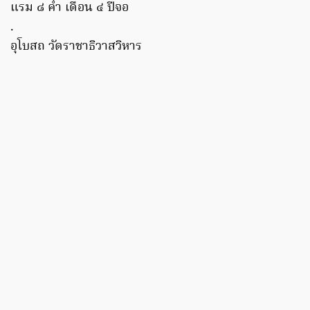
แรม ๘ ค่ำ เดือน ๔ ปีจอ
.
อุโบสถ วัดราชาธิวาสวิหาร