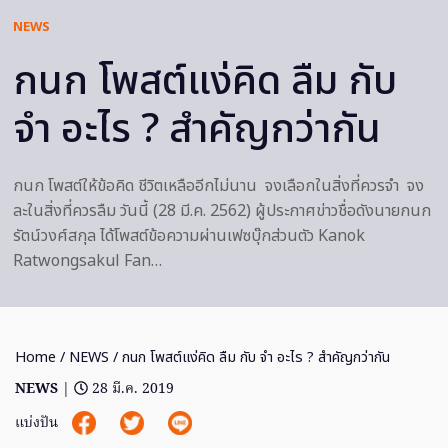
NEWS
กนก โพสต์แง่คิด ลืม กับ
จำ อะไร ? สำคัญกว่ากัน
กนก โพสต์ให้ข้อคิด ชีวิตเหลืออีกไม่นาน จงเลือกในสิ่งที่ควรจำ จง
ละในสิ่งที่ควรลืม วันนี้ (28 มี.ค. 2562) ผู้ประกาศข่าวชื่อดังนายกนก
รัตน์วงศ์สกุล ได้โพสต์ข้อความผ่านเฟซบุ๊กส่วนตัว Kanok
Ratwongsakul Fan…
Home
/
NEWS
/ กนก โพสต์แง่คิด ลืม กับ จำ อะไร ? สำคัญกว่ากัน
NEWS
|
28 มี.ค. 2019
แบ่งปัน